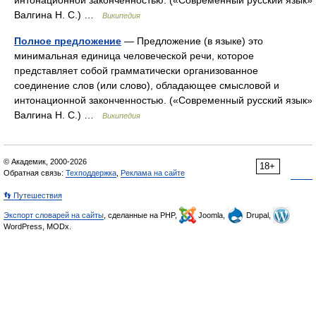
интонационной законченностью. («Современный русский язык»
Валгина Н. С.) …
Википедия
Полное предложение
— Предложение (в языке) это
минимальная единица человеческой речи, которое
представляет собой грамматически организованное
соединение слов (или слово), обладающее смысловой и
интонационной законченностью. («Современный русский язык»
Валгина Н. С.) …
Википедия
© Академик, 2000-2026
18+
Обратная связь:
Техподдержка
,
Реклама на сайте
👣 Путешествия
Экспорт словарей на сайты
, сделанные на PHP,
Joomla,
Drupal,
WordPress, MODx.